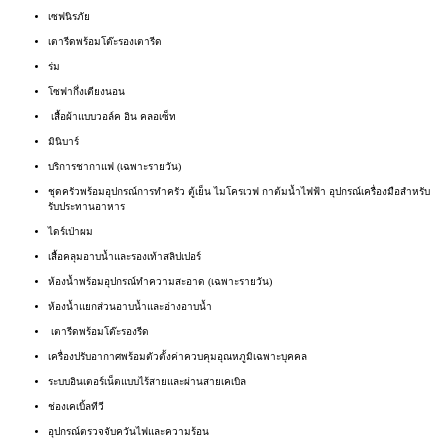
เซฟนิรภัย
เตารีดพร้อมโต๊ะรองเตารีด
ร่ม
โซฟากึ่งเตียงนอน
เสื้อผ้าแบบวอล์ค อิน คลอเซ็ท
มินิบาร์
บริการชากาแฟ (เฉพาะรายวัน)
ชุดครัวพร้อมอุปกรณ์การทำครัว ตู้เย็น ไมโครเวฟ กาต้มน้ำไฟฟ้า อุปกรณ์เครื่องมือสำหรับ
รับประทานอาหาร
ไดร์เป่าผม
เสื้อคลุมอาบน้ำและรองเท้าสลิปเปอร์
ห้องน้ำพร้อมอุปกรณ์ทำความสะอาด (เฉพาะรายวัน)
ห้องน้ำแยกส่วนอาบน้ำและอ่างอาบน้ำ
เตารีดพร้อมโต๊ะรองรีด
เครื่องปรับอากาศพร้อมตัวตั้งค่าควบคุมอุณหภูมิเฉพาะบุคคล
ระบบอินเตอร์เน็ตแบบไร้สายและผ่านสายเคเบิล
ช่องเคเบิ้ลทีวี
อุปกรณ์ตรวจจับควันไฟและความร้อน