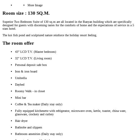
More Image
Room size :
130 SQ.M.
Superior Two Bedroom Suite of 130 sq.m are all located in the Banyan building which are specifically
designed for guests with discerning tastes for the comforts of home and the expectations of service in a 5
stars hotel.
The koi fish pond and sculptured nature reinforce the holiday resort feeling.
The room offer
43” LCD T.V. (Master bedroom)
32" LCD T.V. (Living room)
Personal deposit safe box
Iron & iron board
Umbrella
Daybed
Roomy Walk - in closet
Mini bar
Coffee & Tea maker (Daily stay only)
Fully equipped kitchenette with refrigerator, microwave oven, kettle, toaster, china ware,
glassware, crockery and cutlery
Hair dryer
Bathrobe and slippers
Bathroom amenities (Daily stay only)