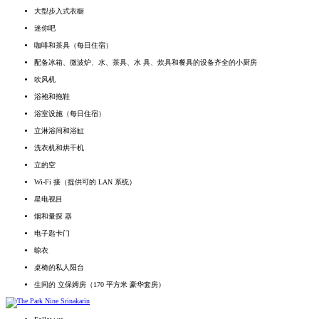
大型步入式衣橱
迷你吧
咖啡和茶具（每日住宿）
配备冰箱、微波炉、水、茶具、水 具、炊具和餐具的设备齐全的小厨房
吹风机
浴袍和拖鞋
浴室设施（每日住宿）
立淋浴间和浴缸
洗衣机和烘干机
立的空
Wi-Fi 接（提供可的 LAN 系统）
星电视目
烟和量探 器
电子匙卡门
晾衣
桌椅的私人阳台
生间的 立保姆房（170 平方米 豪华套房）