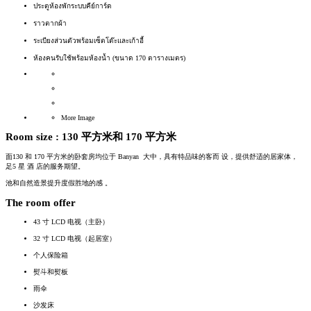
ประตูห้องพักระบบคีย์การ์ด
ราวตากผ้า
ระเบียงส่วนตัวพร้อมเซ็ตโต๊ะและเก้าอี้
ห้องคนรับใช้พร้อมห้องน้ำ (ขนาด 170 ตารางเมตร)
More Image
Room size :
130 平方米和 170 平方米
面
130
和
170
平方米的卧套房均位于
Banyan
大中，具有特品味的客而
设，提供舒适的居家体，
足
5
星
酒
店的服务期望。
池和自然造景提升度假胜地的感
。
The room offer
43 寸 LCD 电视（主卧）
32 寸 LCD 电视（起居室）
个人保险箱
熨斗和熨板
雨伞
沙发床