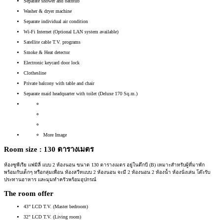
Separate shower and bathtub
Washer & dryer machine
Separate individual air condition
Wi-Fi Internet (Optional LAN system available)
Satellite cable T.V. programs
Smoke & Heat detector
Electronic keycard door lock
Clothesline
Private balcony with table and chair
Separate maid headquarter with toilet (Deluxe 170 Sq.m.)
More Image
Room size :
130 ตารางเมตร
ห้องซูพีเรีย แฟมิลี่ แบบ 2 ห้องนอน
ขนาด
130
ตารางเมตร
อยู่ในตึกบี
(B)
เหมาะสำหรับผู้ที่มาพัก
พร้อมกับเด็กๆ หรือกลุ่มเพื่อน ห้องสวีทแบบ
2
ห้องนอน จะมี
2
ห้องนอน
2
ห้องน้ำ ห้องนั่งเล่น โต๊ะรับ
ประทานอาหาร และมุมทำครัวพร้อมอุปกรณ์
The room offer
43” LCD T.V. (Master bedroom)
32" LCD T.V. (Living room)